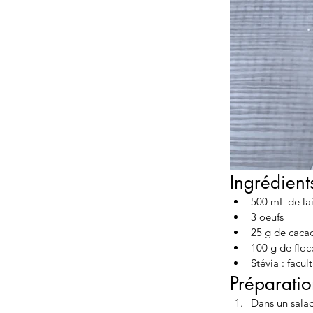
Ingrédient
500 mL de lai
3 oeufs
25 g de caca
100 g de floc
Stévia : facult
Préparati
Dans un saladi