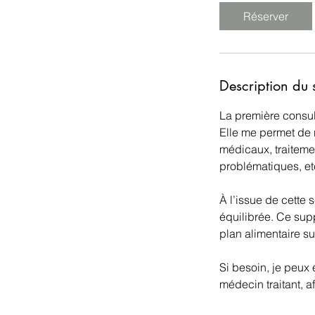
m
Réserver
i
n
Description du 
La première consul
Elle me permet de r
médicaux, traitemen
problématiques, et
À l’issue de cette 
équilibrée. Ce sup
plan alimentaire s
Si besoin, je peux
médecin traitant, 