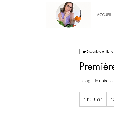
ACCUEIL
Disponible en ligne
Premièr
Il s'agit de notre t
100
euros
1 h 30 min
1
1
3
0