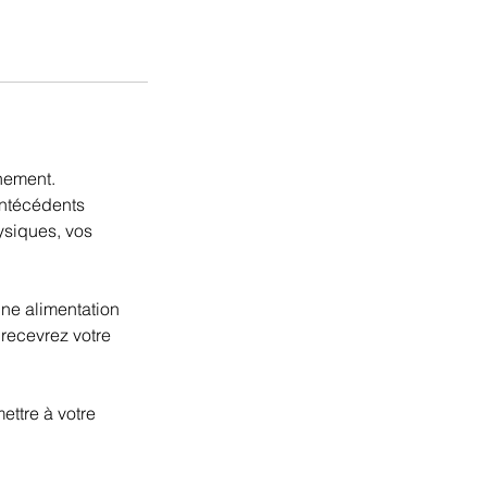
nement.
antécédents
hysiques, vos
une alimentation
recevrez votre
ettre à votre